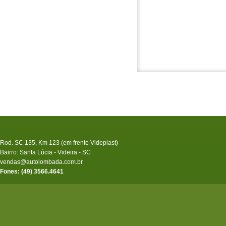
Rod. SC 135, Km 123 (em frente Videplast)
Bairro: Santa Lúcia - Videira - SC
vendas@autolombada.com.br
Fones: (49) 3566.4641