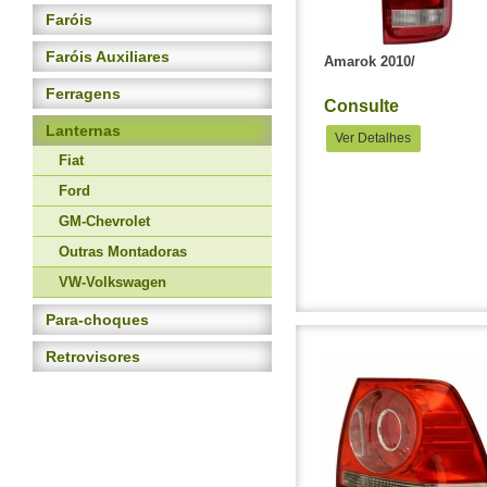
Faróis
Faróis Auxiliares
Amarok 2010/
Ferragens
Consulte
Lanternas
Ver Detalhes
Fiat
Ford
GM-Chevrolet
Outras Montadoras
VW-Volkswagen
Para-choques
Retrovisores