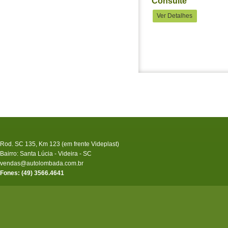
Consulte
Ver Detalhes
Rod. SC 135, Km 123 (em frente Videplast)
Bairro: Santa Lúcia - Videira - SC
vendas@autolombada.com.br
Fones: (49) 3566.4641