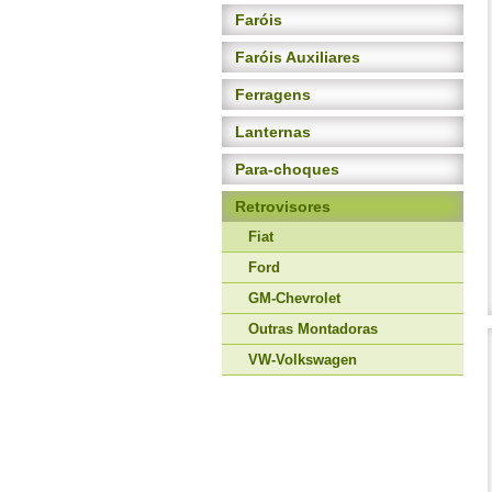
Faróis
Faróis Auxiliares
Ferragens
Lanternas
Para-choques
Retrovisores
Fiat
Ford
GM-Chevrolet
Outras Montadoras
VW-Volkswagen